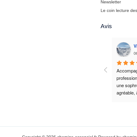
Newsletter
Le coin lecture de
Avis
V
0
Accompag
profession
une sophr
agréable, à
vos besoi
part, cet 
accompagn
nécessaire
confiance 
pouvoir pr