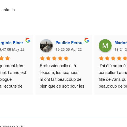
s enfants
irginie Binet
Pauline Feroul
Mario
6:47 09 May 22
19:25 06 Apr 22
18:24 2
nement très 
Professionnelle et à 
J'ai été amené 
nel. Laurie est 
l’écoute, les séances 
consulter Lauri
ologue 
m’ont fait beaucoup de 
fille de 7ans qui
 l’écoute de 
bien que ce soit pour les 
beaucoup de pet
ns. Pour ma 
problématiques évoquées 
le manque de c
en séances ou celles 
en elle, le stre
ement était 
extérieures. Elle vous 
compétitions de
 pour retrouver 
accompagne tout au long 
l'attention.... et 
en moi et 
de la prise en charge et 
d'autres chose
endre de la 
même après si besoin. Je 
Après un entreti