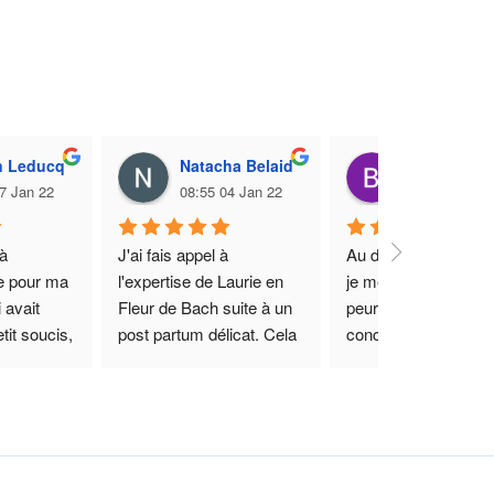
n Leducq
Natacha Belaid
Brian War
7 Jan 22
08:55 04 Jan 22
14:36 25 Sep
à 
J'ai fais appel à 
Au début de la pandé
e pour ma 
l'expertise de Laurie en 
je me débattais avec
 avait 
Fleur de Bach suite à un 
peur pour ce qui 
it soucis, 
post partum délicat. Cela 
concernait la sécurit
onfiance 
fait maintenant 1 mois et 
ma famille. J’ai fait a
sse des 
demi que mon mélange 
à Laurie, et nous avo
 gym, 
de Fleur m'accompagne 
pu travailler à distanc
plein 
au quotidien et nous 
en anglais, étant don
s.
notons, avec un suivi 
que je vis aux Etats-
en 
régulier de nettes 
Avec la sophrologie e