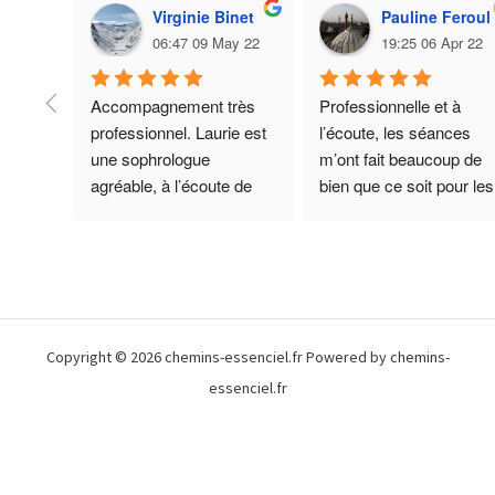
Virginie Binet
Pauline Feroul
06:47 09 May 22
19:25 06 Apr 22
Accompagnement très 
Professionnelle et à 
professionnel. Laurie est 
l’écoute, les séances 
une sophrologue 
m’ont fait beaucoup de 
agréable, à l’écoute de 
bien que ce soit pour les 
vos besoins. Pour ma 
problématiques évoquée
part, cet 
en séances ou celles 
accompagnement était 
extérieures. Elle vous 
nécessaire pour retrouver 
accompagne tout au long
confiance en moi et 
de la prise en charge et 
pouvoir prendre de la 
même après si besoin. J
Copyright © 2026 chemins-essenciel.fr Powered by chemins-
distance avec le stress 
vous recommande 
essenciel.fr
quotidien. Quel bonheur 
vivement cette 
de pouvoir se poser et 
sophrologue 😊
contempler les belles 
choses autour de nous 😊