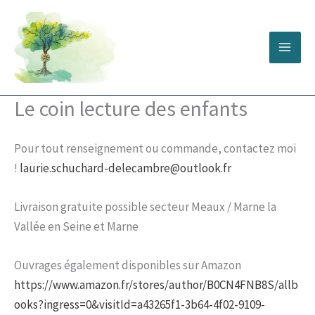
Aller
MA
au
ME
contenu
Le coin lecture des enfants
Pour tout renseignement ou commande, contactez moi
!
laurie.schuchard-delecambre@outlook.fr
Livraison gratuite possible secteur Meaux / Marne la
Vallée en Seine et Marne
Ouvrages également disponibles sur Amazon
https://www.amazon.fr/stores/author/B0CN4FNB8S/allb
ooks?ingress=0&visitId=a43265f1-3b64-4f02-9109-